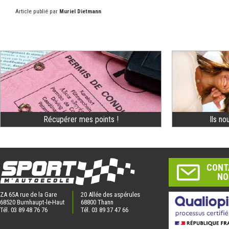
Article publié par
Muriel Dietmann
Récupérer mes points !
Ils no
CONT
NO
ZA 65A rue de la Gare
20 Allée des aspérules
68520 Burnhaupt-le-Haut
68800 Thann
Tél. 03 89 48 76 76
Tél. 03 89 37 47 66