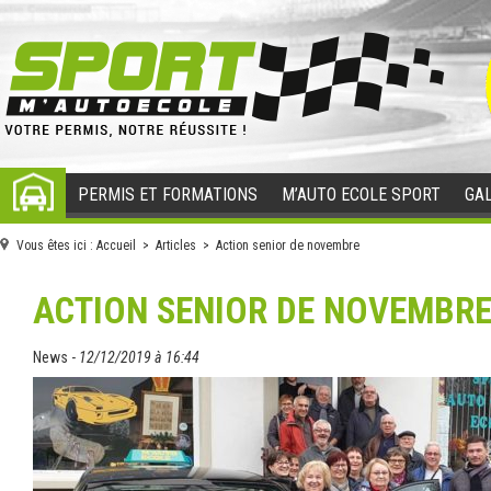
PERMIS ET FORMATIONS
M’AUTO ECOLE SPORT
GAL
ACCUEIL
Vous êtes ici :
Accueil
>
Articles
> Action senior de novembre
ACTION SENIOR DE NOVEMBR
News -
12/12/2019 à 16:44