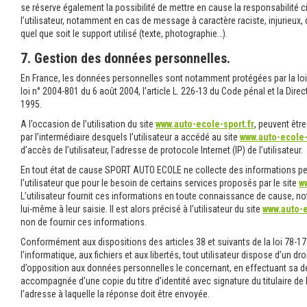
se réserve également la possibilité de mettre en cause la responsabilité c
l’utilisateur, notamment en cas de message à caractère raciste, injurieux
quel que soit le support utilisé (texte, photographie…).
7. Gestion des données personnelles.
En France, les données personnelles sont notamment protégées par la loi n
loi n° 2004-801 du 6 août 2004, l’article L. 226-13 du Code pénal et la Dir
1995.
A l’occasion de l’utilisation du site
www.auto-ecole-sport.fr
, peuvent être
par l’intermédiaire desquels l’utilisateur a accédé au site
www.auto-ecole-
d’accès de l’utilisateur, l’adresse de protocole Internet (IP) de l’utilisateur.
En tout état de cause SPORT AUTO ECOLE ne collecte des informations per
l’utilisateur que pour le besoin de certains services proposés par le site
w
L’utilisateur fournit ces informations en toute connaissance de cause, n
lui-même à leur saisie. Il est alors précisé à l’utilisateur du site
www.auto-e
non de fournir ces informations.
Conformément aux dispositions des articles 38 et suivants de la loi 78-17 
l’informatique, aux fichiers et aux libertés, tout utilisateur dispose d’un dro
d’opposition aux données personnelles le concernant, en effectuant sa d
accompagnée d’une copie du titre d’identité avec signature du titulaire de 
l’adresse à laquelle la réponse doit être envoyée.