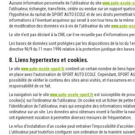
Aucune information personnelle de l’utilisateur du site
www.auto-ecole-sp
l’utilisateur, échangée, transférée, cédée ou vendue sur un support quelco
l’hypothèse du rachat de SPORT AUTO ECOLE et de ses droits permettrait l
informations à l’éventuel acquéreur qui serait à son tour tenu de la même
de modification des données vis à vis de l’utilisateur du site
www.auto-eco
Le site n’est pas déclaré à la CNIL car il ne recueille pas d’informations per
Les bases de données sont protégées par les dispositions de la loi du 1er 
directive 96/9 du 11 mars 1996 relative à la protection juridique des base
8. Liens hypertextes et cookies.
Le site
www.auto-ecole-sport.fr
contient un certain nombre de liens hyper
en place avec l’autorisation de SPORT AUTO ECOLE. Cependant, SPORT AU
possibilité de vérifier le contenu des sites ainsi visités, et n’assumera 
responsabilité de ce fait.
La navigation sur le site
www.auto-ecole-sport.fr
est susceptible de provo
cookie(s) sur l’ordinateur de l’utilisateur. Un cookie est un fichier de petite
l’identification de l’utilisateur, mais qui enregistre des informations relativ
ordinateur sur un site. Les données ainsi obtenues visent à faciliter la navig
ont également vocation à permettre diverses mesures de fréquentation.
Le refus d’installation d’un cookie peut entraîner l’impossibilité d’accéder 
L’utilisateur peut toutefois configurer son ordinateur de la manière suivante