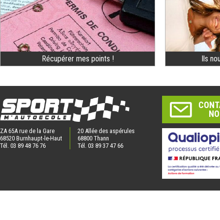
Récupérer mes points !
Ils no
CONT
NO
ZA 65A rue de la Gare
20 Allée des aspérules
68520 Burnhaupt-le-Haut
68800 Thann
Tél. 03 89 48 76 76
Tél. 03 89 37 47 66