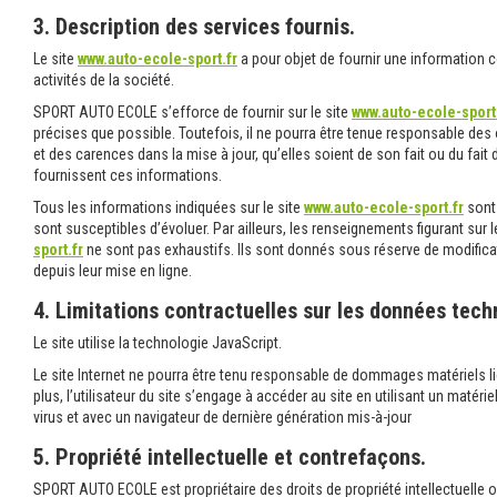
3. Description des services fournis.
Le site
www.auto-ecole-sport.fr
a pour objet de fournir une information 
activités de la société.
SPORT AUTO ECOLE s’efforce de fournir sur le site
www.auto-ecole-sport
précises que possible. Toutefois, il ne pourra être tenue responsable des
et des carences dans la mise à jour, qu’elles soient de son fait ou du fait d
fournissent ces informations.
Tous les informations indiquées sur le site
www.auto-ecole-sport.fr
sont 
sont susceptibles d’évoluer. Par ailleurs, les renseignements figurant sur l
sport.fr
ne sont pas exhaustifs. Ils sont donnés sous réserve de modifica
depuis leur mise en ligne.
4. Limitations contractuelles sur les données tech
Le site utilise la technologie JavaScript.
Le site Internet ne pourra être tenu responsable de dommages matériels liés
plus, l’utilisateur du site s’engage à accéder au site en utilisant un matéri
virus et avec un navigateur de dernière génération mis-à-jour
5. Propriété intellectuelle et contrefaçons.
SPORT AUTO ECOLE est propriétaire des droits de propriété intellectuelle o