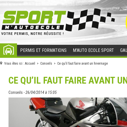
PERMIS ET FORMATIONS
M’AUTO ECOLE SPORT
GAL
ACCUEIL
Vous êtes ici :
Accueil
>
Conseils
> Ce qu’il faut faire avant un hivernage
CE QU’IL FAUT FAIRE AVANT U
Conseils -
26/04/2014 à 15:05