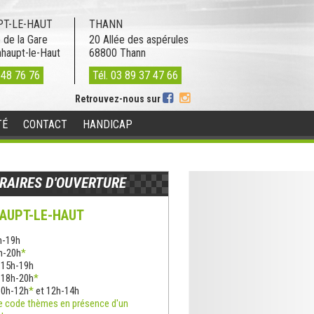
T-LE-HAUT
THANN
 de la Gare
20 Allée des aspérules
nhaupt-le-Haut
68800
Thann
 48 76 76
Tél.
03 89 37 47 66
Retrouvez-nous sur
TÉ
CONTACT
HANDICAP
RAIRES D'OUVERTURE
AUPT-LE-HAUT
h-19h
8h-20h
*
: 15h-19h
: 18h-20h
*
10h-12h
*
et 12h-14h
e code thèmes en présence d'un