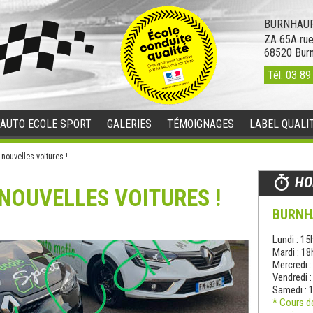
BURNHAUP
ZA 65A rue
68520
Bur
Tél.
03 89
’AUTO ECOLE SPORT
GALERIES
TÉMOIGNAGES
LABEL QUALI
ouvelles voitures !
HO
NOUVELLES VOITURES !
BURNH
Lundi : 15
Mardi : 1
Mercredi 
Vendredi 
Samedi : 
* Cours d