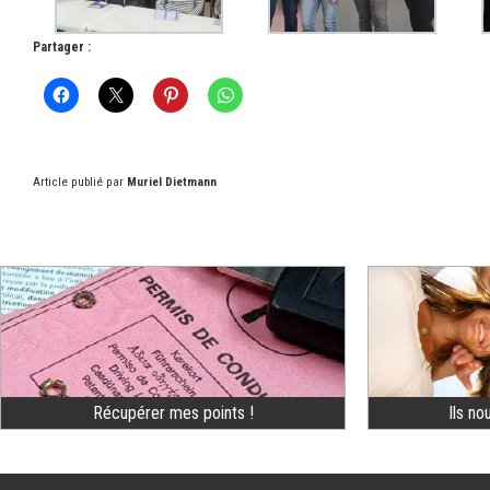
Partager :
Article publié par
Muriel Dietmann
Récupérer mes points !
Ils no