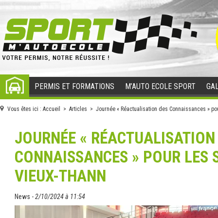
PERMIS ET FORMATIONS
M’AUTO ECOLE SPORT
GAL
ACCUEIL
Vous êtes ici :
Accueil
>
Articles
> Journée « Réactualisation des Connaissances » pou
JOURNÉE « RÉACTUALISATION
CONNAISSANCES » POUR LES 
VIEUX-THANN
News -
2/10/2024 à 11:54