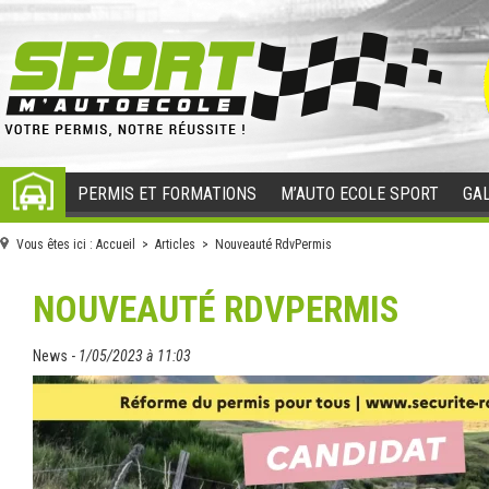
PERMIS ET FORMATIONS
M’AUTO ECOLE SPORT
GAL
ACCUEIL
Vous êtes ici :
Accueil
>
Articles
> Nouveauté RdvPermis
NOUVEAUTÉ RDVPERMIS
News -
1/05/2023 à 11:03