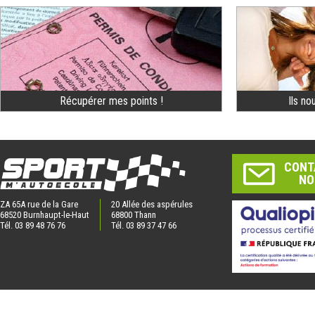
Récupérer mes points !
Ils no
CONT
NO
ZA 65A rue de la Gare
20 Allée des aspérules
68520 Burnhaupt-le-Haut
68800 Thann
Tél. 03 89 48 76 76
Tél. 03 89 37 47 66