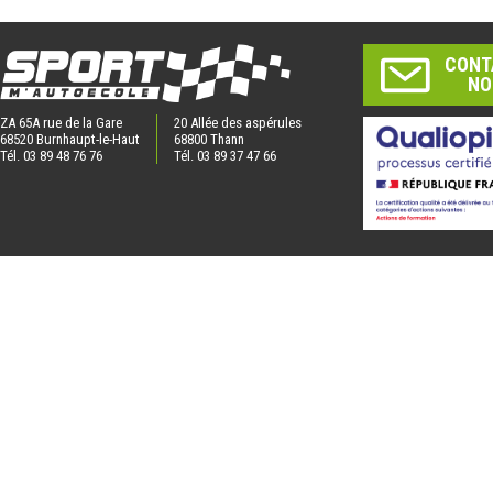
CONT
NO
ZA 65A rue de la Gare
20 Allée des aspérules
68520 Burnhaupt-le-Haut
68800 Thann
Tél. 03 89 48 76 76
Tél. 03 89 37 47 66