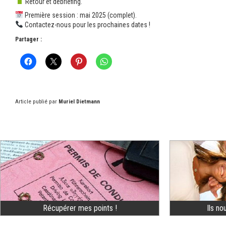
Retour et débriefing.
Première session : mai 2025 (complet).
Contactez-nous pour les prochaines dates !
Partager :
Article publié par
Muriel Dietmann
Récupérer mes points !
Ils no