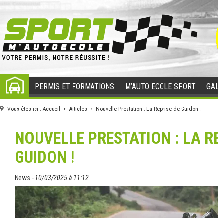
PERMIS ET FORMATIONS
M’AUTO ECOLE SPORT
GAL
ACCUEIL
Vous êtes ici :
Accueil
>
Articles
> Nouvelle Prestation : La Reprise de Guidon !
NOUVELLE PRESTATION : LA R
GUIDON !
News -
10/03/2025 à 11:12