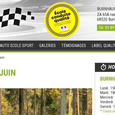
BURNHAUP
ZA 65A rue
68520
Bur
Tél.
03 89
’AUTO ECOLE SPORT
GALERIES
TÉMOIGNAGES
LABEL QUALI
juin
HO
JUIN
BURNH
Lundi : 15
Mardi : 1
Mercredi 
Vendredi 
Samedi : 
* Cours d