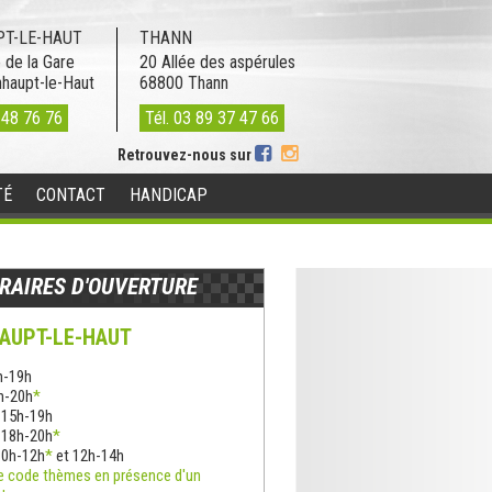
T-LE-HAUT
THANN
 de la Gare
20 Allée des aspérules
nhaupt-le-Haut
68800
Thann
 48 76 76
Tél.
03 89 37 47 66
Retrouvez-nous sur
TÉ
CONTACT
HANDICAP
RAIRES D'OUVERTURE
AUPT-LE-HAUT
h-19h
8h-20h
*
: 15h-19h
: 18h-20h
*
10h-12h
*
et 12h-14h
e code thèmes en présence d'un