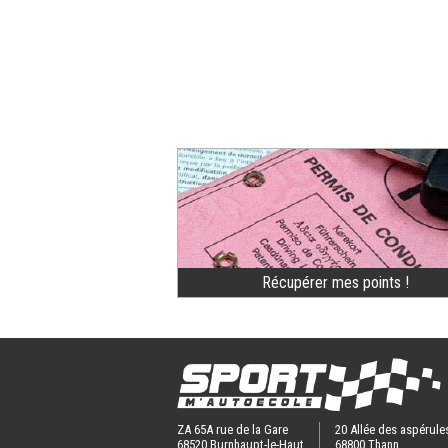
Récupérer mes points !
ZA 65A rue de la Gare
20 Allée des aspérule
68520 Burnhaupt-le-Haut
68800 Thann