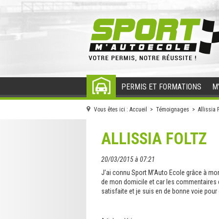
PERMIS ET FORMATIONS
M
ACCUEIL
Vous êtes ici :
Accueil
>
Témoignages
> Allissia F
ALLISSIA FOLTZ
20/03/2015 à 07:21
J’ai connu Sport M’Auto Ecole grâce à mon f
de mon domicile et car les commentaires que
satisfaite et je suis en de bonne voie pour