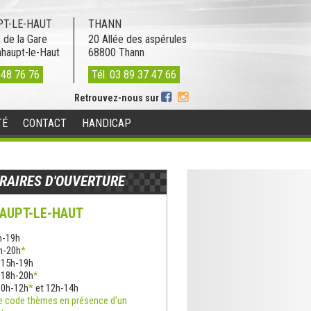
T-LE-HAUT
THANN
 de la Gare
20 Allée des aspérules
nhaupt-le-Haut
68800
Thann
 48 76 76
Tél.
03 89 37 47 66
Retrouvez-nous sur
TÉ
CONTACT
HANDICAP
RAIRES D'OUVERTURE
AUPT-LE-HAUT
h-19h
8h-20h
*
: 15h-19h
: 18h-20h
*
10h-12h
*
et 12h-14h
e code thèmes en présence d'un