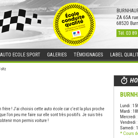
BURNHAUP
ZA 65A rue
68520
Bur
Tél.
03 89
’AUTO ECOLE SPORT
GALERIES
TÉMOIGNAGES
LABEL QUALI
oltz
HO
BURNH
Lundi : 15
rère ! J’ai choisis cette auto école car c’est la plus proche
Mardi : 1
 l’on peu me faire sur elle sont très positifs. Je suis très
Mercredi 
 obtenir mon permis voiture !
Vendredi 
Samedi : 
* Cours d