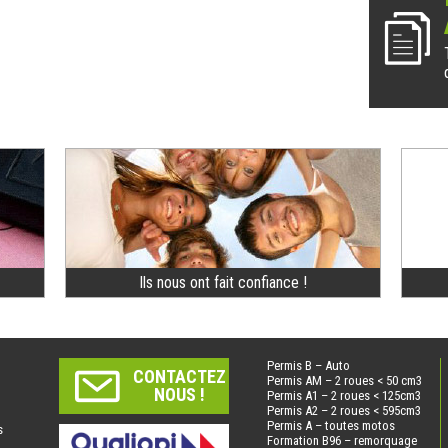
Ils nous ont fait confiance !
Permis B – Auto
CONTACTEZ
Permis AM – 2 roues < 50 cm3
NOUS !
Permis A1 – 2 roues < 125cm3
Permis A2 – 2 roues < 595cm3
Permis A – toutes motos
s
Formation B96 – remorquage