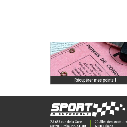
Récupérer mes points !
ZA 65A rue de la Gare
20 Allée des aspérule
68520 Burnhaupt-le-Haut
68800 Thann