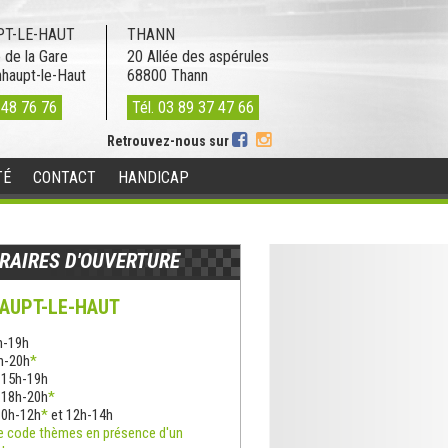
T-LE-HAUT
THANN
 de la Gare
20 Allée des aspérules
nhaupt-le-Haut
68800
Thann
 48 76 76
Tél.
03 89 37 47 66
Retrouvez-nous sur
TÉ
CONTACT
HANDICAP
RAIRES D'OUVERTURE
AUPT-LE-HAUT
h-19h
8h-20h
*
: 15h-19h
: 18h-20h
*
10h-12h
*
et 12h-14h
e code thèmes en présence d'un