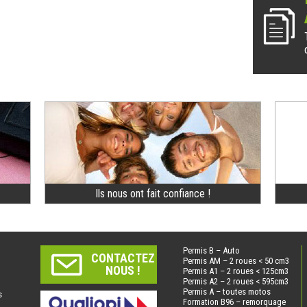
Ils nous ont fait confiance !
Permis B – Auto
CONTACTEZ
Permis AM – 2 roues < 50 cm3
NOUS !
Permis A1 – 2 roues < 125cm3
Permis A2 – 2 roues < 595cm3
Permis A – toutes motos
s
Formation B96 – remorquage