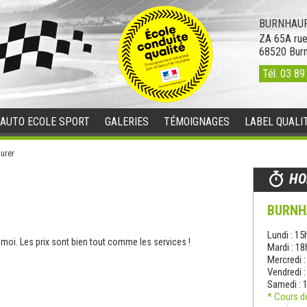
BURNHAUP
ZA 65A rue
68520
Bur
Tél.
03 89
’AUTO ECOLE SPORT
GALERIES
TÉMOIGNAGES
LABEL QUALI
urer
HO
BURNH
Lundi : 15
 moi. Les prix sont bien tout comme les services !
Mardi : 1
Mercredi 
Vendredi 
Samedi : 
* Cours d