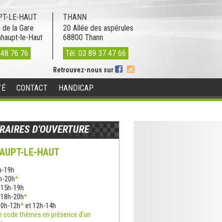
T-LE-HAUT
THANN
 de la Gare
20 Allée des aspérules
nhaupt-le-Haut
68800
Thann
 48 76 76
Tél.
03 89 37 47 66
Retrouvez-nous sur
TÉ
CONTACT
HANDICAP
RAIRES D'OUVERTURE
AUPT-LE-HAUT
h-19h
8h-20h
*
: 15h-19h
: 18h-20h
*
10h-12h
*
et 12h-14h
e code thèmes en présence d'un