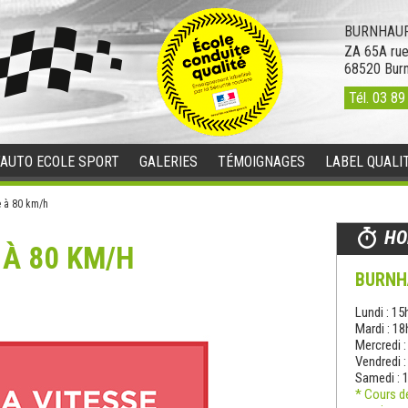
BURNHAUP
ZA 65A rue
68520
Bur
Tél.
03 89
’AUTO ECOLE SPORT
GALERIES
TÉMOIGNAGES
LABEL QUALI
 à 80 km/h
HO
 À 80 KM/H
BURNH
Lundi : 15
Mardi : 1
Mercredi 
Vendredi 
Samedi : 
* Cours d